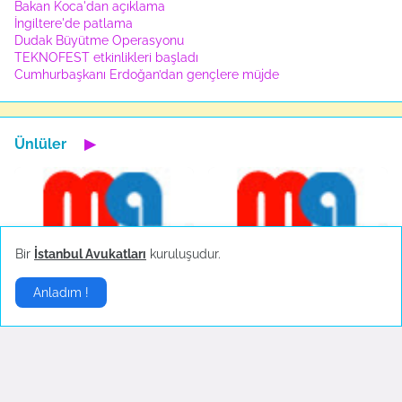
Bakan Koca'dan açıklama
İngiltere'de patlama
Dudak Büyütme Operasyonu
TEKNOFEST etkinlikleri başladı
Cumhurbaşkanı Erdoğan’dan gençlere müjde
Ünlüler
▶
Bir
İstanbul Avukatları
kuruluşudur.
Hande Yener sahnede
Sosyal medya çalkalandı!
Anladım !
bayıldı
Ekim 18, 2022
Ekim 23, 2022