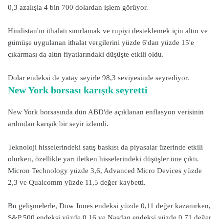
0,3 azalışla 4 bin 700 dolardan işlem görüyor.
Hindistan'ın ithalatı sınırlamak ve rupiyi desteklemek için altın ve
gümüşe uygulanan ithalat vergilerini yüzde 6'dan yüzde 15'e
çıkarması da altın fiyatlarındaki düşüşte etkili oldu.
Dolar endeksi de yatay seyirle 98,3 seviyesinde seyrediyor.
New York borsası karışık seyretti
New York borsasında dün ABD'de açıklanan enflasyon verisinin
ardından karışık bir seyir izlendi.
Teknoloji hisselerindeki satış baskısı da piyasalar üzerinde etkili
olurken, özellikle yarı iletken hisselerindeki düşüşler öne çıktı.
Micron Technology yüzde 3,6, Advanced Micro Devices yüzde
2,3 ve Qualcomm yüzde 11,5 değer kaybetti.
Bu gelişmelerle, Dow Jones endeksi yüzde 0,11 değer kazanırken,
S&P 500 endeksi yüzde 0,16 ve Nasdaq endeksi yüzde 0,71 değer