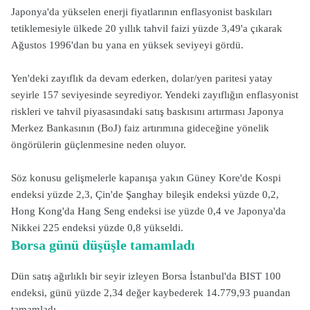
Japonya'da yükselen enerji fiyatlarının enflasyonist baskıları
tetiklemesiyle ülkede 20 yıllık tahvil faizi yüzde 3,49'a çıkarak
Ağustos 1996'dan bu yana en yüksek seviyeyi gördü.
Yen'deki zayıflık da devam ederken, dolar/yen paritesi yatay
seyirle 157 seviyesinde seyrediyor. Yendeki zayıflığın enflasyonist
riskleri ve tahvil piyasasındaki satış baskısını artırması Japonya
Merkez Bankasının (BoJ) faiz artırımına gideceğine yönelik
öngörülerin güçlenmesine neden oluyor.
Söz konusu gelişmelerle kapanışa yakın Güney Kore'de Kospi
endeksi yüzde 2,3, Çin'de Şanghay bileşik endeksi yüzde 0,2,
Hong Kong'da Hang Seng endeksi ise yüzde 0,4 ve Japonya'da
Nikkei 225 endeksi yüzde 0,8 yükseldi.
Borsa günü düşüşle tamamladı
Dün satış ağırlıklı bir seyir izleyen Borsa İstanbul'da BIST 100
endeksi, günü yüzde 2,34 değer kaybederek 14.779,93 puandan
tamamladı.