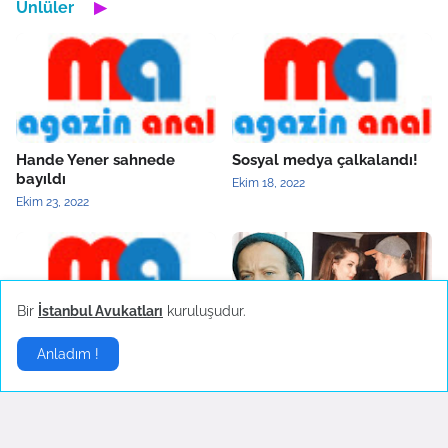
Ünlüler
▶
Hande Yener sahnede
Sosyal medya çalkalandı!
bayıldı
Ekim 18, 2022
Ekim 23, 2022
Bir
İstanbul Avukatları
kuruluşudur.
Anladım !
Çok önemli bir görüşmem
Aşk Bitti Fotoğraflar Silindi
var
Eylül 23, 2022
Ekim 11, 2022