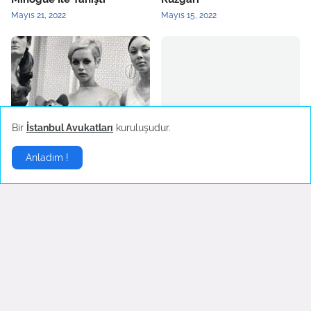
Mayıs 21, 2022
Mayıs 15, 2022
2022 Yılının Yükselen Moda
Burcu Kıratlı Marka Yüzü
Bir
İstanbul Avukatları
kuruluşudur.
Trendi: Mini Etek
Oldu
Mart 26, 2022
Mart 25, 2022
Anladım !
Stil
▶