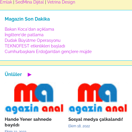
Emlak
|
SedMina Dijital
|
Vetrina Design
Magazin Son Dakika
Bakan Koca'dan açıklama
İngiltere'de patlama
Dudak Büyütme Operasyonu
TEKNOFEST etkinlikleri başladı
Cumhurbaşkanı Erdoğan’dan gençlere müjde
Ünlüler
▶
Hande Yener sahnede
Sosyal medya çalkalandı!
bayıldı
Ekim 18, 2022
Ekim 23, 2022