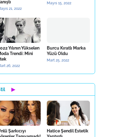
anıştı
Mayıs 15, 2022
ayıs 21, 2022
022 Yılının Yükselen
Burcu Kıratlı Marka
oda Trendi: Mini
Yüzü Oldu
tek
Mart 25, 2022
art 26, 2022
til
▶
nlü Şarkıcıyı
Hatice Şendil Estetik
örenler Tanıyamadı!
Yaptırdı