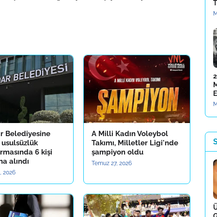
T
M
2
M
E
M
r Belediyesine
A Milli Kadın Voleybol
S
 usulsüzlük
Takımı, Milletler Ligi'nde
rmasında 6 kişi
şampiyon oldu
na alındı
Temuz 27, 2026
, 2026
Ü
G