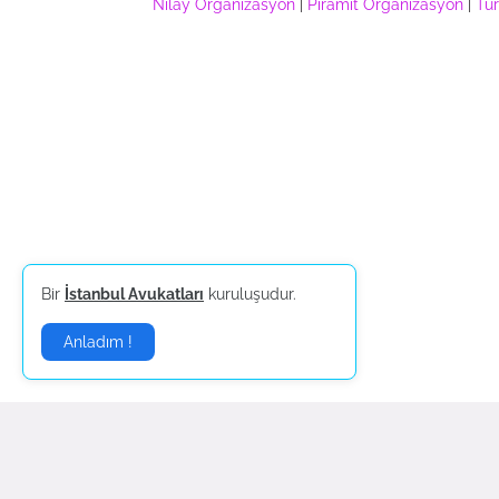
Nilay Organizasyon
|
Piramit Organizasyon
|
Tür
Bir
İstanbul Avukatları
kuruluşudur.
Anladım !
Güncel Magazin Haberle