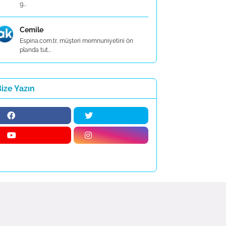
g...
Cemile
Espina.com.tr, müşteri memnuniyetini ön
planda tut...
ize Yazın