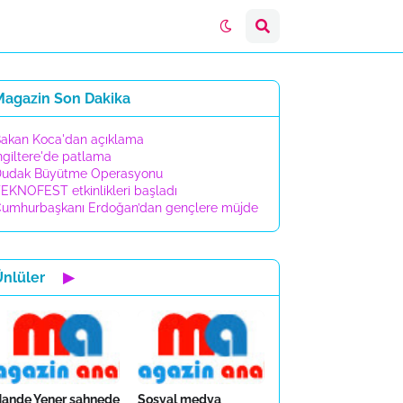
Magazin Son Dakika
akan Koca'dan açıklama
ngiltere'de patlama
udak Büyütme Operasyonu
EKNOFEST etkinlikleri başladı
umhurbaşkanı Erdoğan’dan gençlere müjde
Ünlüler
▶
ande Yener sahnede
Sosyal medya