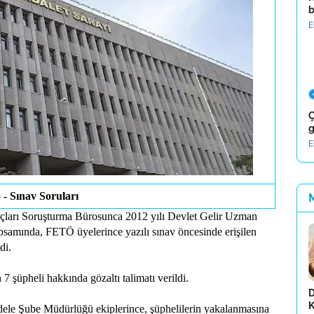
b
E
Ç
g
E
 - Sınav Soruları
uçları Soruşturma Bürosunca 2012 yılı Devlet Gelir Uzman
apsamında, FETÖ üyelerince yazılı sınav öncesinde erişilen
di.
 7 şüpheli hakkında gözaltı talimatı verildi.
D
K
le Şube Müdürlüğü ekiplerince, şüphelilerin yakalanmasına