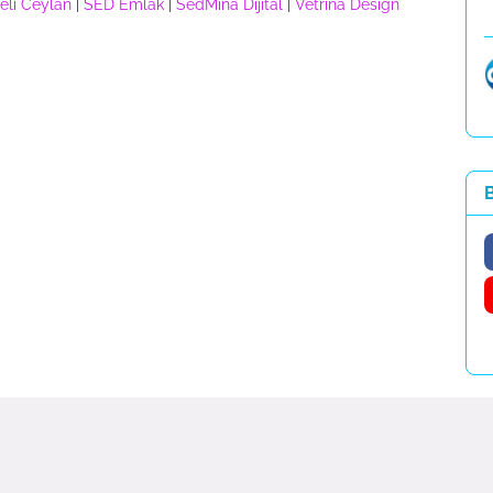
eli Ceylan
|
SED Emlak
|
SedMina Dijital
|
Vetrina Design
B
ri |
Magazin Analiz
|