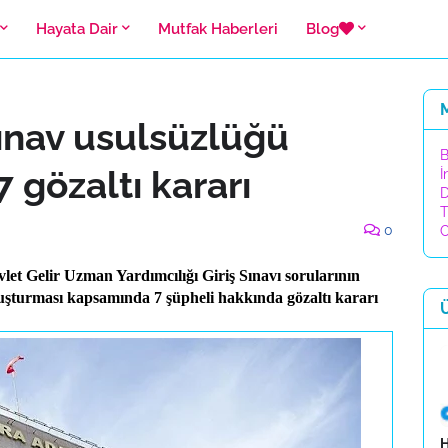
Hayata Dair
Mutfak Haberleri
Blog
ınav usulsüzlüğü
B
 gözaltı kararı
İ
D
T
0
C
let Gelir Uzman Yardımcılığı Giriş Sınavı sorularının
uşturması kapsamında 7 şüpheli hakkında gözaltı kararı
H