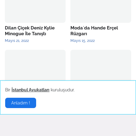
Dilan Çiçek Deniz Kylie
Moda`da Hande Erçel
Minogue İle Tanıştı
Rüzgarı
Mayıs 21, 2022
Mayıs 15, 2022
2022 Yılının Yükselen Moda
Burcu Kıratlı Marka Yüzü
Bir
İstanbul Avukatları
kuruluşudur.
Trendi: Mini Etek
Oldu
Mart 26, 2022
Mart 25, 2022
Anladım !
Stil
▶