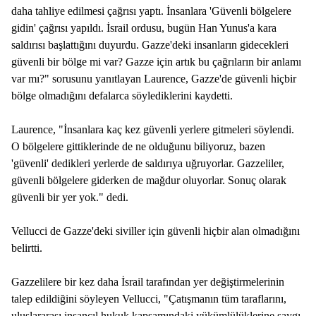
daha tahliye edilmesi çağrısı yaptı. İnsanlara 'Güvenli bölgelere
gidin' çağrısı yapıldı. İsrail ordusu, bugün Han Yunus'a kara
saldırısı başlattığını duyurdu. Gazze'deki insanların gidecekleri
güvenli bir bölge mi var? Gazze için artık bu çağrıların bir anlamı
var mı?" sorusunu yanıtlayan Laurence, Gazze'de güvenli hiçbir
bölge olmadığını defalarca söylediklerini kaydetti.
Laurence, "İnsanlara kaç kez güvenli yerlere gitmeleri söylendi.
O bölgelere gittiklerinde de ne olduğunu biliyoruz, bazen
'güvenli' dedikleri yerlerde de saldırıya uğruyorlar. Gazzeliler,
güvenli bölgelere giderken de mağdur oluyorlar. Sonuç olarak
güvenli bir yer yok." dedi.
Vellucci de Gazze'deki siviller için güvenli hiçbir alan olmadığını
belirtti.
Gazzelilere bir kez daha İsrail tarafından yer değiştirmelerinin
talep edildiğini söyleyen Vellucci, "Çatışmanın tüm taraflarını,
uluslararası insancıl hukuk kapsamındaki yükümlülüklerine saygı