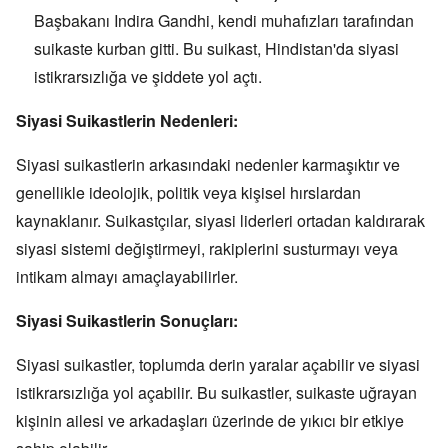
Başbakanı Indira Gandhi,
kendi muhafızları tarafından
suikaste kurban gitti.
Bu suikast,
Hindistan'da siyasi
istikrarsızlığa ve şiddete yol açtı.
Siyasi Suikastlerin Nedenleri:
Siyasi suikastlerin arkasındaki nedenler karmaşıktır ve
genellikle ideolojik,
politik veya kişisel hırslardan
kaynaklanır.
Suikastçılar,
siyasi liderleri ortadan kaldırarak
siyasi sistemi değiştirmeyi,
rakiplerini susturmayı veya
intikam almayı amaçlayabilirler.
Siyasi Suikastlerin Sonuçları:
Siyasi suikastler,
toplumda derin yaralar açabilir ve siyasi
istikrarsızlığa yol açabilir.
Bu suikastler,
suikaste uğrayan
kişinin ailesi ve arkadaşları üzerinde de yıkıcı bir etkiye