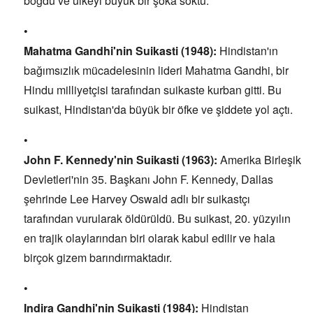
boğdu ve ülkeyi büyük bir şoka soktu.
Mahatma Gandhi'nin Suikasti (1948):
Hindistan'ın
bağımsızlık mücadelesinin lideri Mahatma Gandhi,
bir
Hindu milliyetçisi tarafından suikaste kurban gitti.
Bu
suikast,
Hindistan'da büyük bir öfke ve şiddete yol açtı.
John F. Kennedy'nin Suikasti (1963):
Amerika Birleşik
Devletleri'nin 35.
Başkanı John F.
Kennedy,
Dallas
şehrinde Lee Harvey Oswald adlı bir suikastçı
tarafından vurularak öldürüldü.
Bu suikast,
20.
yüzyılın
en trajik olaylarından biri olarak kabul edilir ve hala
birçok gizem barındırmaktadır.
Indira Gandhi'nin Suikasti (1984):
Hindistan