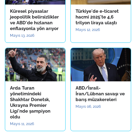
Küresel piyasalar
Türkiye'de e-ticaret
jeopolitik belirsizlikler
hacmi 2025'te 4,6
ve ABD'de hızlanan
trilyon liraya ulaştı
enflasyonla yön arıyor
Mayıs 12, 2026
Mayıs 13, 2026
Arda Turan
ABD/İsrail-
yönetimindeki
İran/Lübnan savaşı ve
Shakhtar Donetsk,
barış müzakereleri
Ukrayna Premier
Mayıs 06, 2026
Ligi'nde şampiyon
oldu
Mayıs 11, 2026