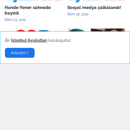
Hande Yener sahnede
Sosyal medya çalkalandı!
bayıldı
Ekim 18, 2022
Ekim 23, 2022
Bir
İstanbul Avukatları
kuruluşudur.
Anladım !
Çok önemli bir görüşmem
Aşk Bitti Fotoğraflar Silindi
var
Eylül 23, 2022
Ekim 11, 2022
Moda
▶