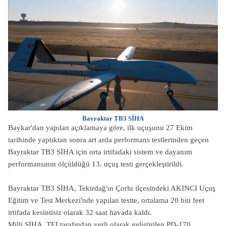
Bayraktar TB3 SİHA
Baykar'dan yapılan açıklamaya göre, ilk uçuşunu 27 Ekim
tarihinde yaptıktan sonra art arda performans testlerinden geçen
Bayraktar TB3 SİHA için orta irtifadaki sistem ve dayanım
performansının ölçüldüğü 13. uçuş testi gerçekleştirildi.
Bayraktar TB3 SİHA, Tekirdağ'ın Çorlu ilçesindeki AKINCI Uçuş
Eğitim ve Test Merkezi'nde yapılan testte, ortalama 20 bin feet
irtifada kesintisiz olarak 32 saat havada kaldı.
Milli SİHA, TEI tarafından yerli olarak geliştirilen PD-170