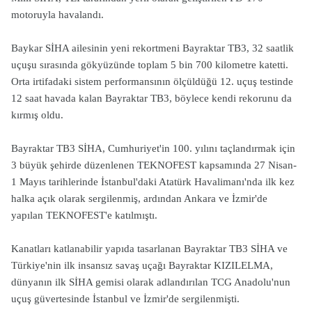
motoruyla havalandı.
Baykar SİHA ailesinin yeni rekortmeni Bayraktar TB3, 32 saatlik
uçuşu sırasında gökyüzünde toplam 5 bin 700 kilometre katetti.
Orta irtifadaki sistem performansının ölçüldüğü 12. uçuş testinde
12 saat havada kalan Bayraktar TB3, böylece kendi rekorunu da
kırmış oldu.
Bayraktar TB3 SİHA, Cumhuriyet'in 100. yılını taçlandırmak için
3 büyük şehirde düzenlenen TEKNOFEST kapsamında 27 Nisan-
1 Mayıs tarihlerinde İstanbul'daki Atatürk Havalimanı'nda ilk kez
halka açık olarak sergilenmiş, ardından Ankara ve İzmir'de
yapılan TEKNOFEST'e katılmıştı.
Kanatları katlanabilir yapıda tasarlanan Bayraktar TB3 SİHA ve
Türkiye'nin ilk insansız savaş uçağı Bayraktar KIZILELMA,
dünyanın ilk SİHA gemisi olarak adlandırılan TCG Anadolu'nun
uçuş güvertesinde İstanbul ve İzmir'de sergilenmişti.