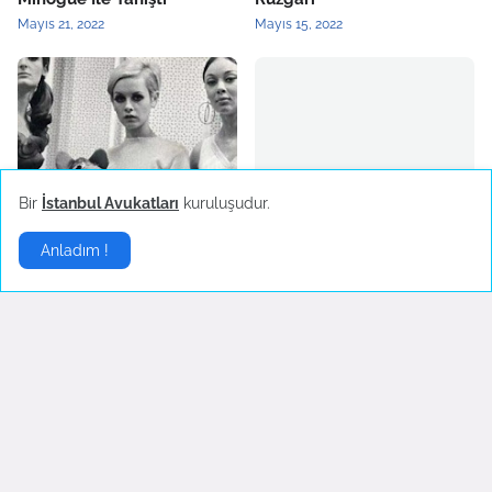
Mayıs 21, 2022
Mayıs 15, 2022
2022 Yılının Yükselen Moda
Burcu Kıratlı Marka Yüzü
Bir
İstanbul Avukatları
kuruluşudur.
Trendi: Mini Etek
Oldu
Mart 26, 2022
Mart 25, 2022
Anladım !
Stil
▶