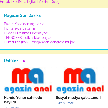
Emlak
|
SedMina Dijital
|
Vetrina Design
Magazin Son Dakika
Bakan Koca'dan açıklama
İngiltere'de patlama
Dudak Büyütme Operasyonu
TEKNOFEST etkinlikleri başladı
Cumhurbaşkanı Erdoğan’dan gençlere müjde
Ünlüler
▶
Hande Yener sahnede
Sosyal medya çalkalandı!
bayıldı
Ekim 18, 2022
Ekim 23, 2022