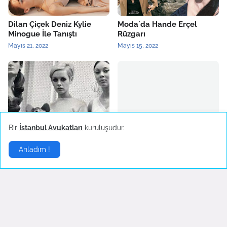
Dilan Çiçek Deniz Kylie
Moda`da Hande Erçel
Minogue İle Tanıştı
Rüzgarı
Mayıs 21, 2022
Mayıs 15, 2022
2022 Yılının Yükselen Moda
Burcu Kıratlı Marka Yüzü
Bir
İstanbul Avukatları
kuruluşudur.
Trendi: Mini Etek
Oldu
Mart 26, 2022
Mart 25, 2022
Anladım !
Stil
▶