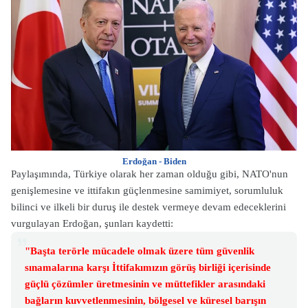
Erdoğan - Biden
Paylaşımında, Türkiye olarak her zaman olduğu gibi, NATO'nun
genişlemesine ve ittifakın güçlenmesine samimiyet, sorumluluk
bilinci ve ilkeli bir duruş ile destek vermeye devam edeceklerini
vurgulayan Erdoğan, şunları kaydetti:
"Başta terörle mücadele olmak üzere tüm güvenlik
sınamalarına karşı İttifakımızın görüş birliği içerisinde
güçlü çözümler üretmesinin ve müttefikler arasındaki
bağların kuvvetlenmesinin, bölgesel ve küresel barışın