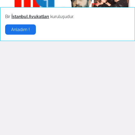
Bir
İstanbul Avukatları
kuruluşudur.
Çok önemli bir görüşmem
Aşk Bitti Fotoğraflar Silindi
Anladım !
var
Eylül 23, 2022
Ekim 11, 2022
Moda
▶
Dilan Çiçek Deniz Kylie
Moda`da Hande Erçel
Minogue İle Tanıştı
Rüzgarı
Mayıs 21, 2022
Mayıs 15, 2022