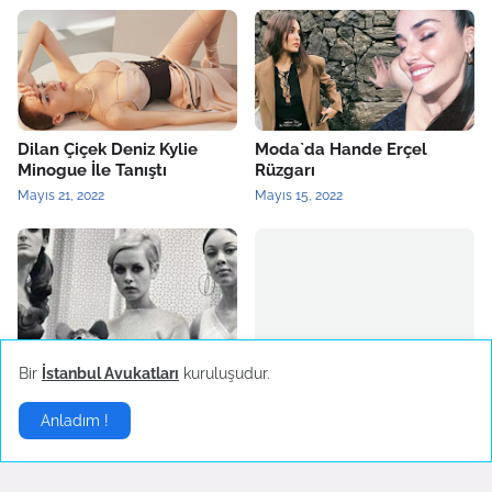
Dilan Çiçek Deniz Kylie
Moda`da Hande Erçel
Minogue İle Tanıştı
Rüzgarı
Mayıs 21, 2022
Mayıs 15, 2022
2022 Yılının Yükselen Moda
Burcu Kıratlı Marka Yüzü
Bir
İstanbul Avukatları
kuruluşudur.
Trendi: Mini Etek
Oldu
Mart 26, 2022
Mart 25, 2022
Anladım !