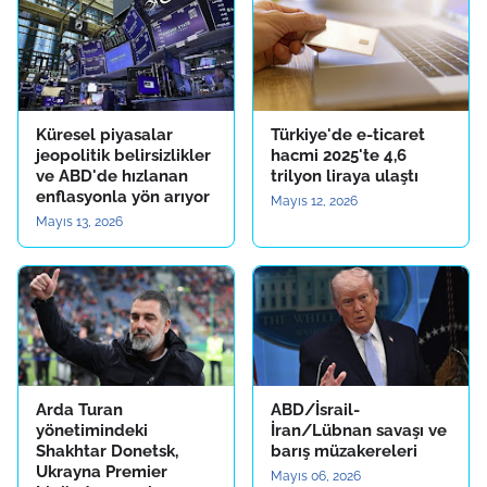
Küresel piyasalar
Türkiye'de e-ticaret
jeopolitik belirsizlikler
hacmi 2025'te 4,6
ve ABD'de hızlanan
trilyon liraya ulaştı
enflasyonla yön arıyor
Mayıs 12, 2026
Mayıs 13, 2026
Arda Turan
ABD/İsrail-
yönetimindeki
İran/Lübnan savaşı ve
Shakhtar Donetsk,
barış müzakereleri
Ukrayna Premier
Mayıs 06, 2026