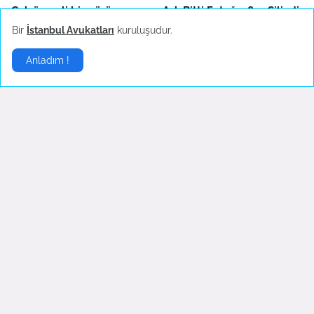
Çok önemli bir görüşmem
Aşk Bitti Fotoğraflar Silindi
var
Eylül 23, 2022
Bir
İstanbul Avukatları
kuruluşudur.
Ekim 11, 2022
Anladım !
Moda
▶
Dilan Çiçek Deniz Kylie
Moda`da Hande Erçel
Minogue İle Tanıştı
Rüzgarı
Mayıs 21, 2022
Mayıs 15, 2022