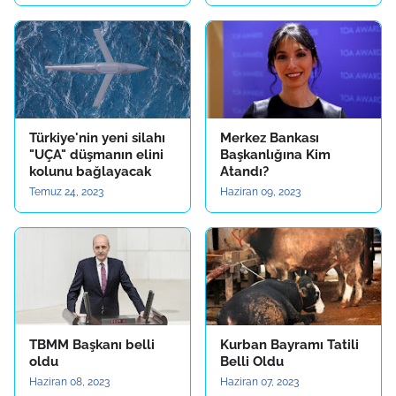
Türkiye'nin yeni silahı
Merkez Bankası
"UÇA" düşmanın elini
Başkanlığına Kim
kolunu bağlayacak
Atandı?
Temuz 24, 2023
Haziran 09, 2023
TBMM Başkanı belli
Kurban Bayramı Tatili
oldu
Belli Oldu
Haziran 08, 2023
Haziran 07, 2023