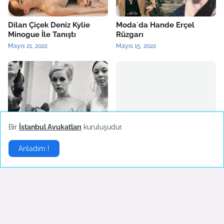
Dilan Çiçek Deniz Kylie
Moda`da Hande Erçel
Minogue İle Tanıştı
Rüzgarı
Mayıs 21, 2022
Mayıs 15, 2022
2022 Yılının Yükselen Moda
Burcu Kıratlı Marka Yüzü
Bir
İstanbul Avukatları
kuruluşudur.
Trendi: Mini Etek
Oldu
Mart 26, 2022
Mart 25, 2022
Anladım !
Stil
▶