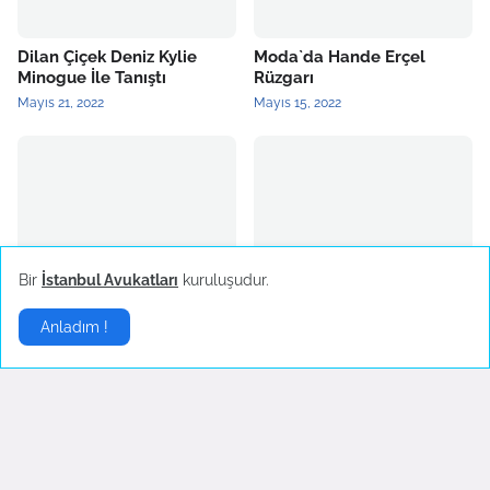
Dilan Çiçek Deniz Kylie
Moda`da Hande Erçel
Minogue İle Tanıştı
Rüzgarı
Mayıs 21, 2022
Mayıs 15, 2022
2022 Yılının Yükselen Moda
Burcu Kıratlı Marka Yüzü
Bir
İstanbul Avukatları
kuruluşudur.
Trendi: Mini Etek
Oldu
Mart 26, 2022
Mart 25, 2022
Anladım !
Stil
▶