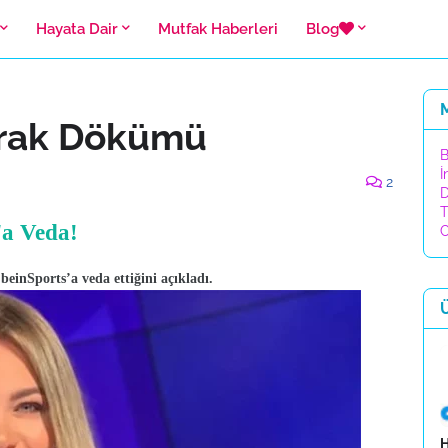
Hayata Dair
Mutfak Haberleri
Blog
prak Dökümü
B
İ
2
D
T
'a Veda!
C
einSports’a veda ettiğini açıkladı.
H