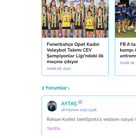
Fenerbahçe Opet Kadın
FB A ta
Voleybol Takımı CEV
kampı 
Şampiyonlar Ligi’ndeki ilk
antren
maçına çıkıyor
Aralık 06,
Aralık 06, 2022
2 Yorumlar
AYTAÇ
16 Haziran 2022 23:26
Roksan Kunter, beinSports'a vedasını sosya
Yanıtla