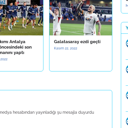
M
kımı Antalya
Galatasaray ezdi geçti
öncesindeki son
Kasım 22, 2022
manını yaptı
 2022
l medya hesabından yayınladığı şu mesajla duyurdu