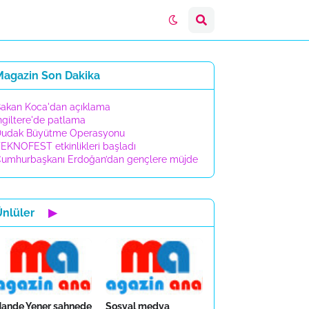
Magazin Son Dakika
akan Koca'dan açıklama
ngiltere'de patlama
udak Büyütme Operasyonu
EKNOFEST etkinlikleri başladı
umhurbaşkanı Erdoğan’dan gençlere müjde
Ünlüler
▶
ande Yener sahnede
Sosyal medya