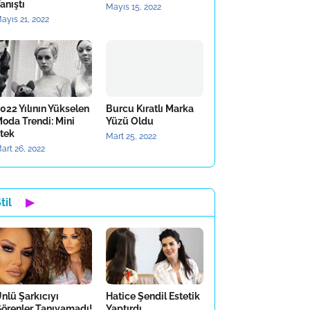
anıştı
Mayıs 15, 2022
ayıs 21, 2022
022 Yılının Yükselen
Burcu Kıratlı Marka
oda Trendi: Mini
Yüzü Oldu
tek
Mart 25, 2022
art 26, 2022
til
▶
nlü Şarkıcıyı
Hatice Şendil Estetik
örenler Tanıyamadı!
Yaptırdı