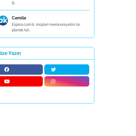
g...
Cemile
Espina.com.tr, müşteri memnuniyetini ön
planda tut...
ize Yazın