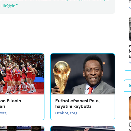
T
dileğiyle."
M
2
M
E
M
S
on Filenin
Futbol efsanesi Pele,
arı
hayatını kaybetti
 2023
Ocak 01, 2023
Ü
G