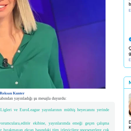
b
E
Ç
g
E
Roksan Kunter
sabından yayınladığı şu mesajla duyurdu:
Ligleri ve EuroLeague yayınlarının müthiş heyecanını yerinde
D
yorumculara,editör ekibine, yayınlarımda emeği geçen çalışma
K
ız bırakmayan ekran başındaki tüm izleyicilere,sporseverlere çok