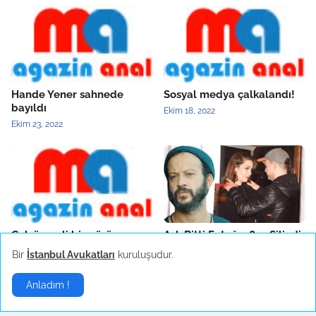
Hande Yener sahnede
Sosyal medya çalkalandı!
bayıldı
Ekim 18, 2022
Ekim 23, 2022
Çok önemli bir görüşmem
Aşk Bitti Fotoğraflar Silindi
var
Eylül 23, 2022
Bir
İstanbul Avukatları
kuruluşudur.
Ekim 11, 2022
Anladım !