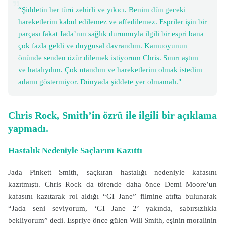
“Şiddetin her türü zehirli ve yıkıcı. Benim dün geceki
hareketlerim kabul edilemez ve affedilemez. Espriler işin bir
parçası fakat Jada’nın sağlık durumuyla ilgili bir espri bana
çok fazla geldi ve duygusal davrandım. Kamuoyunun
önünde senden özür dilemek istiyorum Chris. Sınırı aştım
ve hatalıydım. Çok utandım ve hareketlerim olmak istedim
adamı göstermiyor. Dünyada şiddete yer olmamalı."
Chris Rock, Smith’in özrü ile ilgili bir açıklama
yapmadı.
Hastalık Nedeniyle Saçlarını Kazıttı
Jada Pinkett Smith, saçkıran hastalığı nedeniyle kafasını
kazıtmıştı. Chris Rock da törende daha önce Demi Moore’un
kafasını kazıtarak rol aldığı “GI Jane” filmine atıfta bulunarak
“Jada seni seviyorum, ‘GI Jane 2’ yakında, sabırsızlıkla
bekliyorum” dedi. Espriye önce gülen Will Smith, eşinin moralinin