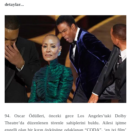
detaylar...
94. Oscar Ödülleri, önceki gece Los Angeles’taki Dolby
Theatre’da düzenlenen törenle sahiplerini buldu. Ailesi işitme
engelli olan bir kızın öyküsüne odaklanan “CODA”, ‘en iyi film’