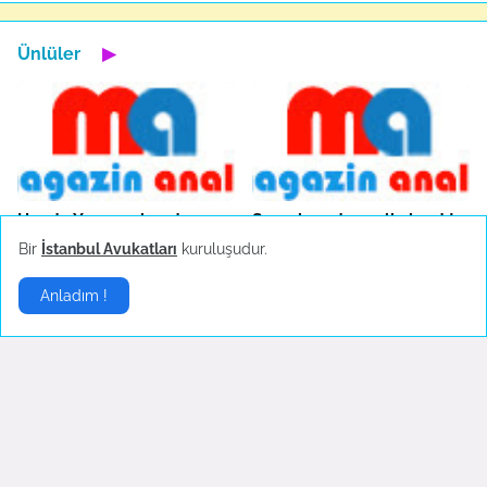
Ünlüler
▶
Hande Yener sahnede
Sosyal medya çalkalandı!
bayıldı
Ekim 18, 2022
Bir
İstanbul Avukatları
kuruluşudur.
Ekim 23, 2022
Anladım !
Çok önemli bir görüşmem
Aşk Bitti Fotoğraflar Silindi
var
Eylül 23, 2022
Ekim 11, 2022