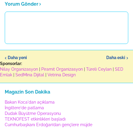
Yorum Gönder
Daha yeni
Daha eski
Sponsorlar:
Nilay Organizasyon
|
Piramit Organizasyon
|
Türeli Ceylan
|
SED
Emlak
|
SedMina Dijital
|
Vetrina Design
Magazin Son Dakika
Bakan Koca'dan açıklama
İngiltere'de patlama
Dudak Büyütme Operasyonu
TEKNOFEST etkinlikleri başladı
Cumhurbaşkanı Erdoğan’dan gençlere müjde