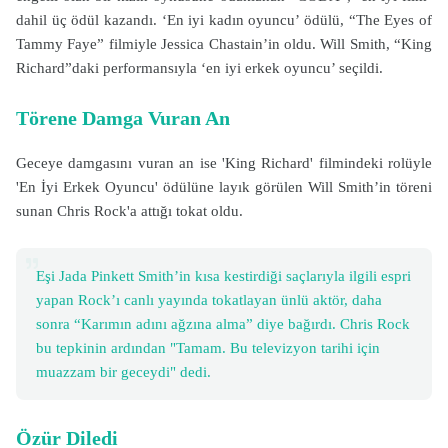
dahil üç ödül kazandı. ‘En iyi kadın oyuncu’ ödülü, “The Eyes of
Tammy Faye” filmiyle Jessica Chastain’in oldu. Will Smith, “King
Richard”daki performansıyla ‘en iyi erkek oyuncu’ seçildi.
Törene Damga Vuran An
Geceye damgasını vuran an ise 'King Richard' filmindeki rolüyle
'En İyi Erkek Oyuncu' ödülüne layık görülen Will Smith’in töreni
sunan Chris Rock'a attığı tokat oldu.
Eşi Jada Pinkett Smith’in kısa kestirdiği saçlarıyla ilgili espri
yapan Rock’ı canlı yayında tokatlayan ünlü aktör, daha
sonra “Karımın adını ağzına alma” diye bağırdı. Chris Rock
bu tepkinin ardından "Tamam. Bu televizyon tarihi için
muazzam bir geceydi" dedi.
Özür Diledi