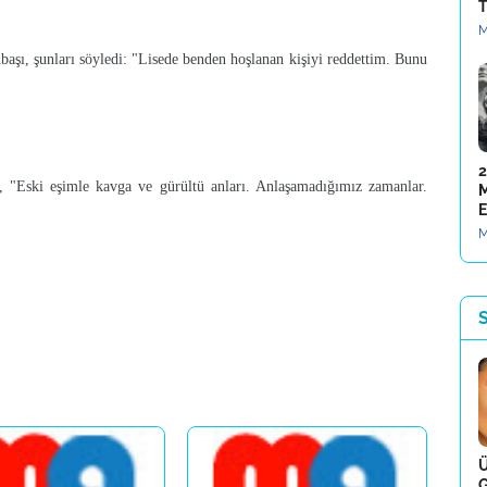
T
M
başı, şunları söyledi: "Lisede benden hoşlanan kişiyi reddettim. Bunu
2
 "Eski eşimle kavga ve gürültü anları. Anlaşamadığımız zamanlar.
M
E
M
S
Ü
G