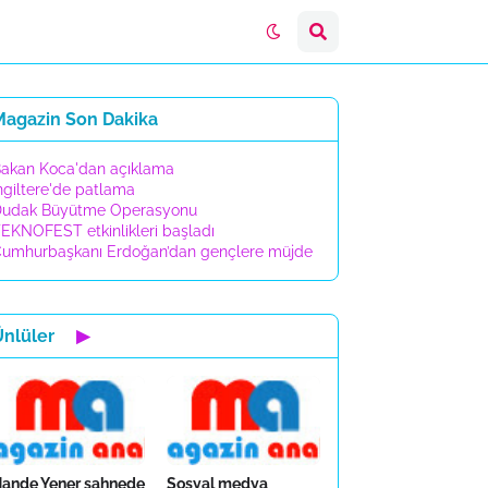
Magazin Son Dakika
akan Koca'dan açıklama
ngiltere'de patlama
udak Büyütme Operasyonu
EKNOFEST etkinlikleri başladı
umhurbaşkanı Erdoğan’dan gençlere müjde
Ünlüler
▶
ande Yener sahnede
Sosyal medya