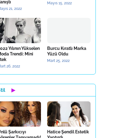
anıştı
Mayıs 15, 2022
ayıs 21, 2022
022 Yılının Yükselen
Burcu Kıratlı Marka
oda Trendi: Mini
Yüzü Oldu
tek
Mart 25, 2022
art 26, 2022
til
▶
nlü Şarkıcıyı
Hatice Şendil Estetik
örenler Tanıyamadı!
Yaptırdı