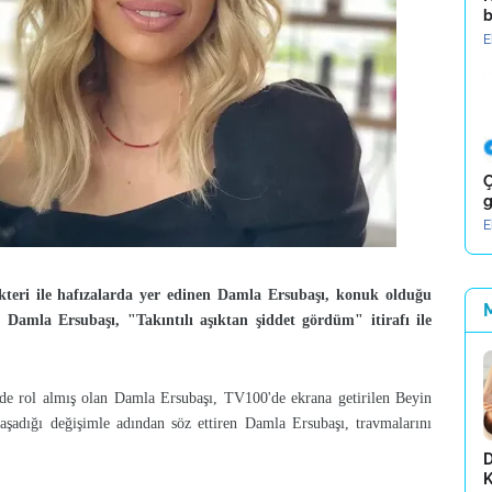
b
E
Ç
g
E
kteri ile hafızalarda yer edinen Damla Ersubaşı, konuk olduğu
amla Ersubaşı, "Takıntılı aşıktan şiddet gördüm" itirafı ile
nde rol almış olan Damla Ersubaşı, TV100'de ekrana getirilen Beyin
adığı değişimle adından söz ettiren Damla Ersubaşı, travmalarını
D
K