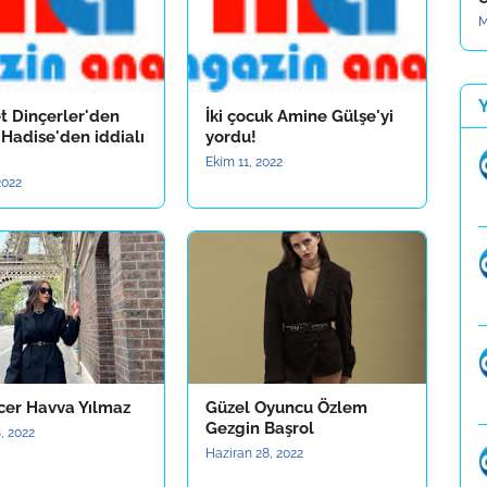
M
 Dinçerler'den
İki çocuk Amine Gülşe'yi
 Hadise'den iddialı
yordu!
Ekim 11, 2022
2022
cer Havva Yılmaz
Güzel Oyuncu Özlem
Gezgin Başrol
, 2022
Haziran 28, 2022