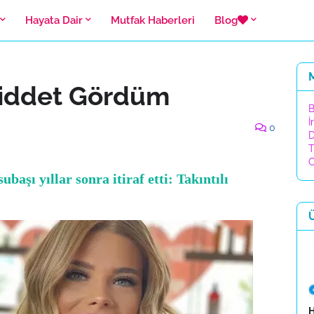
Hayata Dair
Mutfak Haberleri
Blog
 Şiddet Gördüm
B
İ
0
D
T
C
aşı yıllar sonra itiraf etti: Takıntılı
H