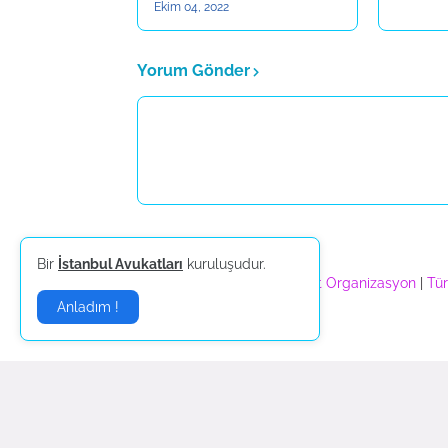
Ekim 04, 2022
Yorum Gönder
Daha yeni
Bir
İstanbul Avukatları
Sponsorlar:
kuruluşudur.
Nilay Organizasyon
|
Piramit Organizasyon
|
Tür
Anladım !
Güncel Magazin Haberle