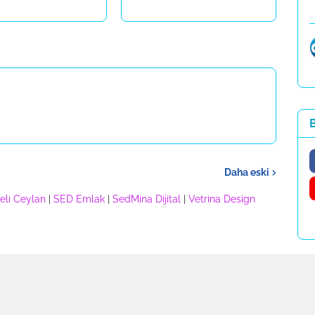
B
Daha eski
eli Ceylan
|
SED Emlak
|
SedMina Dijital
|
Vetrina Design
ri |
Magazin Analiz
|