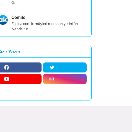
g...
Cemile
Espina.com.tr, müşteri memnuniyetini ön
planda tut...
ize Yazın