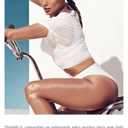
Dantelli iç çamaşırları ve jartiyeriyle seksi pozlara imza atan ünlü