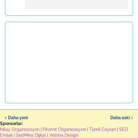
Daha yeni
Daha eski
Sponsorlar:
Nilay Organizasyon
|
Piramit Organizasyon
|
Türeli Ceylan
|
SED
Emlak
|
SedMina Dijital
|
Vetrina Design