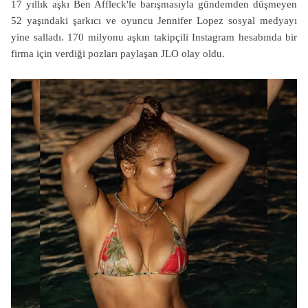
17 yıllık aşkı Ben Affleck'le barışmasıyla gündemden düşmeyen
52 yaşındaki şarkıcı ve oyuncu Jennifer Lopez sosyal medyayı
yine salladı. 170 milyonu aşkın takipçili Instagram hesabında bir
firma için verdiği pozları paylaşan JLO olay oldu.