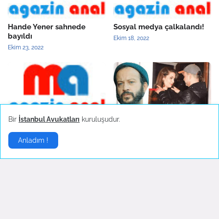
Hande Yener sahnede
Sosyal medya çalkalandı!
bayıldı
Ekim 18, 2022
Ekim 23, 2022
Bir
İstanbul Avukatları
kuruluşudur.
Çok önemli bir görüşmem
Aşk Bitti Fotoğraflar Silindi
var
Eylül 23, 2022
Anladım !
Ekim 11, 2022
Moda
▶