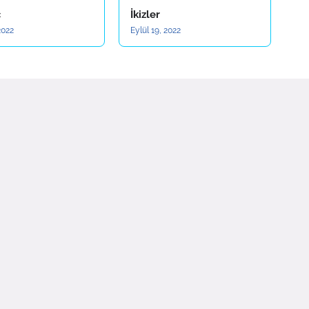
ç
İkizler
2022
Eylül 19, 2022
Daha eski
eli Ceylan
|
SED Emlak
|
SedMina Dijital
|
Vetrina Design
ri |
Magazin Analiz
|