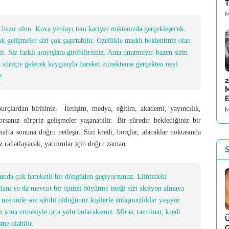
T
M
eye hazır olun. Kova yeniayı tam kariyer noktanızda gerçekleşecek.
ak gelişmeler sizi çok şaşırtabilir. Özellikle maddi beklentiniz olan
r. Siz farklı arayışlara girebilirsiniz. Ama unutmayın bazen sizin
 süreçte gelecek kaygısıyla hareket etmektense gerçekten neyi
z.
2
M
E
rçlardan birisiniz. İletişim, medya, eğitim, akademi, yayıncılık,
M
ıyorsanız sürpriz gelişmeler yaşanabilir. Bir süredir beklediğiniz bir
hafta sonuna doğru netleşir. Sizi kredi, borçlar, alacaklar noktasında
iz rahatlayacak, yatırımlar için doğru zaman.
S
onusunda çok hareketli bir döngüden geçiyorsunuz. Elinizdeki
lanı ya da mevcut bir işinizi büyütme isteği sizi aksiyon almaya
ra üzerinde söz sahibi olduğunuz kişilerle anlaşmazlıklar yaşıyor
 sona ermesiyle orta yolu bulacaksınız. Miras, tazminat, kredi
Ü
şme olabilir.
G