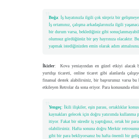
Boğa
: İş hayatınızla ilgili çok sürpriz bir gelişm
İş ortamınız, çalışma arkadaşlarınızla ilgili yaşanac
bir durum varsa, beklediğiniz gibi sonuçlanmayabili
olumsuz gördüğünüz bir şey hayrınıza olacaktır. Bu
yapmak istediğinizden emin olarak adım atmalısını
İkizler
: Kova yeniayından en güzel etkiyi alacak bu
yurtdışı ticareti, online ticaret gibi alanlarda çalış
finansal destek alabilirsiniz, bir başvurunuz varsa bu 
etkileyen Retrolar da sona eriyor. Para konusunda elin
Yengeç
: İkili ilişkiler, eşin parası, ortaklıklar k
kaynakları gelecek için doğru yatırımda kullanma p
itiyor. Fakat bir süredir iş yaptığınız, ortak bir pa
olabilirsiniz. Hafta sonuna doğru Merkür retrosunun
gibi bir para bekliyorsanız bu hafta önemli bir geli