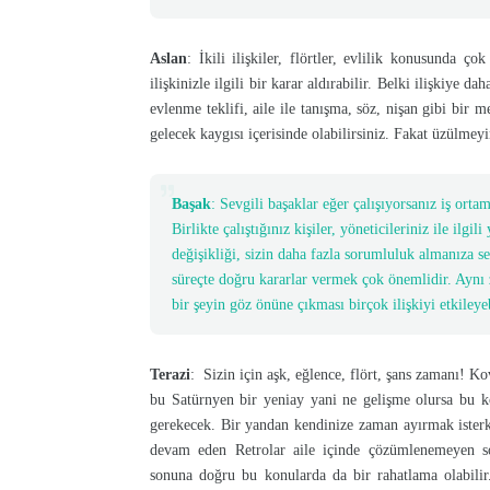
Aslan
: İkili ilişkiler, flörtler, evlilik konusunda ç
ilişkinizle ilgili bir karar aldırabilir. Belki ilişkiye da
evlenme teklifi, aile ile tanışma, söz, nişan gibi bir 
gelecek kaygısı içerisinde olabilirsiniz. Fakat üzülmeyi
Başak
: Sevgili başaklar eğer çalışıyorsanız iş orta
Birlikte çalıştığınız kişiler, yöneticileriniz ile ilgi
değişikliği, sizin daha fazla sorumluluk almanıza seb
süreçte doğru kararlar vermek çok önemlidir. Aynı 
bir şeyin göz önüne çıkması birçok ilişkiyi etkileyeb
Terazi
: Sizin için aşk, eğlence, flört, şans zamanı! K
bu Satürnyen bir yeniay yani ne gelişme olursa bu kon
gerekecek. Bir yandan kendinize zaman ayırmak isterke
devam eden Retrolar aile içinde çözümlenemeyen soru
sonuna doğru bu konularda da bir rahatlama olabilir.