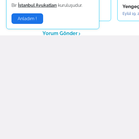
Bir
İstanbul Avukatları
kuruluşudur.
Aslan
Yenge
Eylül 19, 2022
Eylül 19, 
Anladım !
Yorum Gönder
Daha yeni
Sponsorlar:
Nilay Organizasyon
|
Piramit Organizasyon
|
Tür
Güncel Magazin Haberle