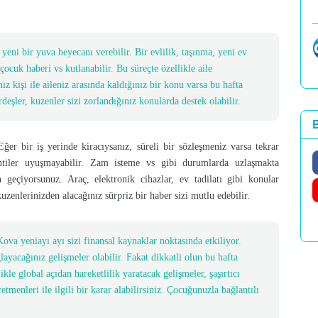
 yeni bir yuva heyecanı verebilir. Bir evlilik, taşınma, yeni ev
 çocuk haberi vs kutlanabilir. Bu süreçte özellikle aile
z kişi ile aileniz arasında kaldığınız bir konu varsa bu hafta
deşler, kuzenler sizi zorlandığınız konularda destek olabilir.
B
ğer bir iş yerinde kiracıysanız, süreli bir sözleşmeniz varsa tekrar
ntiler uyuşmayabilir. Zam isteme vs gibi durumlarda uzlaşmakta
n geçiyorsunuz. Araç, elektronik cihazlar, ev tadilatı gibi konular
kuzenlerinizden alacağınız sürpriz bir haber sizi mutlu edebilir.
va yeniayı ayı sizi finansal kaynaklar noktasında etkiliyor.
ğlayacağınız gelişmeler olabilir. Fakat dikkatli olun bu hafta
ikle global açıdan hareketlilik yaratacak gelişmeler, şaşırtıcı
tmenleri ile ilgili bir karar alabilirsiniz. Çocuğunuzla bağlantılı