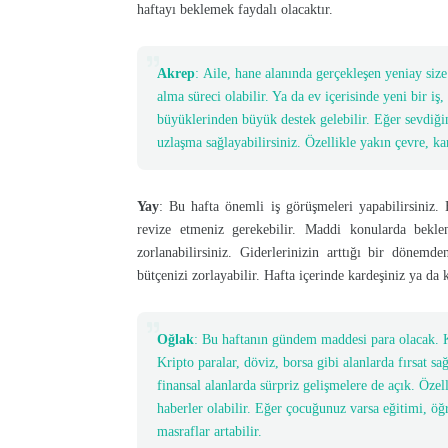
haftayı beklemek faydalı olacaktır.
Akrep
: Aile, hane alanında gerçekleşen yeniay size
alma süreci olabilir. Ya da ev içerisinde yeni bir iş,
büyüklerinden büyük destek gelebilir. Eğer sevdiğini
uzlaşma sağlayabilirsiniz. Özellikle yakın çevre, kar
Yay
: Bu hafta önemli iş görüşmeleri yapabilirsiniz. E
revize etmeniz gerekebilir. Maddi konularda bekle
zorlanabilirsiniz. Giderlerinizin arttığı bir dönemde
bütçenizi zorlayabilir. Hafta içerinde kardeşiniz ya da 
Oğlak
: Bu haftanın gündem maddesi para olacak. Ko
Kripto paralar, döviz, borsa gibi alanlarda fırsat sa
finansal alanlarda sürpriz gelişmelere de açık. Özell
haberler olabilir. Eğer çocuğunuz varsa eğitimi, öğre
masraflar artabilir.