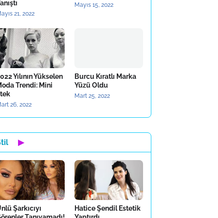
anıştı
Mayıs 15, 2022
ayıs 21, 2022
022 Yılının Yükselen
Burcu Kıratlı Marka
oda Trendi: Mini
Yüzü Oldu
tek
Mart 25, 2022
art 26, 2022
til
▶
nlü Şarkıcıyı
Hatice Şendil Estetik
örenler Tanıyamadı!
Yaptırdı