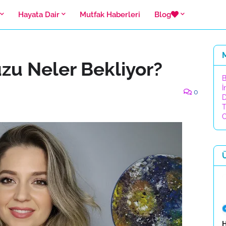
Hayata Dair
Mutfak Haberleri
Blog
zu Neler Bekliyor?
B
İ
0
D
T
C
H