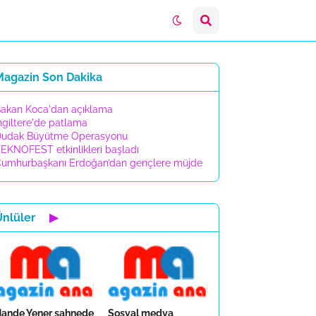
Magazin Son Dakika
akan Koca'dan açıklama
ngiltere'de patlama
udak Büyütme Operasyonu
EKNOFEST etkinlikleri başladı
umhurbaşkanı Erdoğan’dan gençlere müjde
Ünlüler
▶
ande Yener sahnede
Sosyal medya