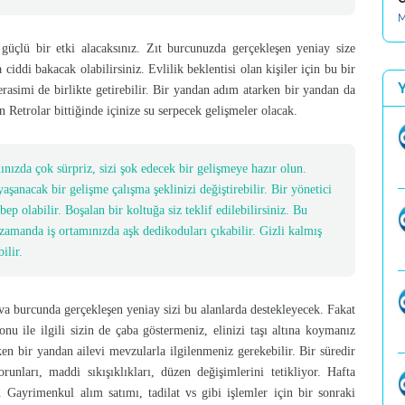
M
ok güçlü bir etki alacaksınız. Zıt burcunuzda gerçekleşen yeniay size
ha ciddi bakacak olabilirsiniz. Evlilik beklentisi olan kişiler için bu bir
merasimi de birlikte getirebilir. Bir yandan adım atarken bir yandan da
n Retrolar bittiğinde içinize su serpecek gelişmeler olacak.
mınızda çok sürpriz, sizi şok edecek bir gelişmeye hazır olun.
li yaşanacak bir gelişme çalışma şeklinizi değiştirebilir. Bir yönetici
ep olabilir. Boşalan bir koltuğa siz teklif edilebilirsiniz. Bu
zamanda iş ortamınızda aşk dedikoduları çıkabilir. Gizli kalmış
ilir.
ova burcunda gerçekleşen yeniay sizi bu alanlarda destekleyecek. Fakat
u ile ilgili sizin de çaba göstermeniz, elinizi taşı altına koymanız
n bir yandan ailevi mevzularla ilgilenmeniz gerekebilir. Bir süredir
nları, maddi sıkışıklıkları, düzen değişimlerini tetikliyor. Hafta
 Gayrimenkul alım satımı, tadilat vs gibi işlemler için bir sonraki