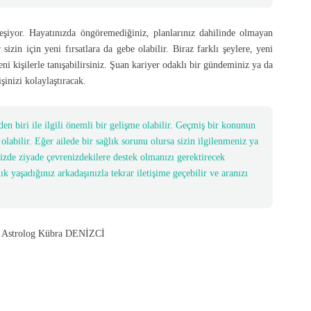
leşiyor. Hayatınızda öngöremediğiniz, planlarınız dahilinde olmayan
izin için yeni fırsatlara da gebe olabilir. Biraz farklı şeylere, yeni
ni kişilerle tanışabilirsiniz. Şuan kariyer odaklı bir gündeminiz ya da
işinizi kolaylaştıracak.
den biri ile ilgili önemli bir gelişme olabilir. Geçmiş bir konunun
labilir. Eğer ailede bir sağlık sorunu olursa sizin ilgilenmeniz ya
izde ziyade çevrenizdekilere destek olmanızı gerektirecek
k yaşadığınız arkadaşınızla tekrar iletişime geçebilir ve aranızı
übra DENİZCİ