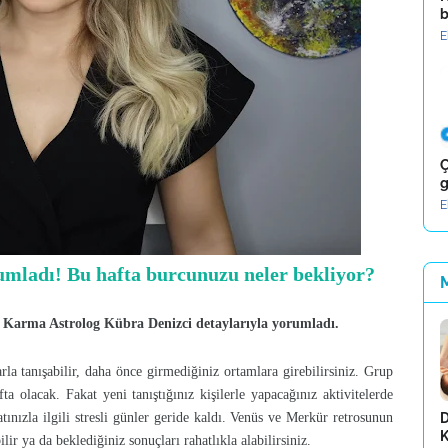
b
E
Ç
g
E
mladı! Bu hafta burcunuzu neler bekliyor?
... Karma Astrolog Kübra Denizci detaylarıyla yorumladı.
rla tanışabilir, daha önce girmediğiniz ortamlara girebilirsiniz. Grup
fta olacak. Fakat yeni tanıştığınız kişilerle yapacağınız aktivitelerde
atınızla ilgili stresli günler geride kaldı. Venüs ve Merkür retrosunun
D
K
ilir ya da beklediğiniz sonuçları rahatlıkla alabilirsiniz.