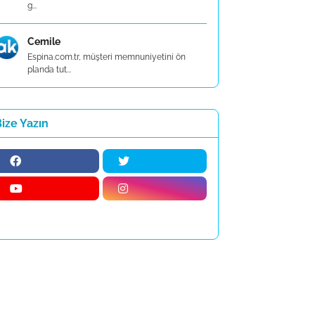
g...
Cemile
Espina.com.tr, müşteri memnuniyetini ön
planda tut...
ize Yazın