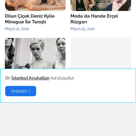
Dilan Çiçek Deniz Kylie
Moda`da Hande Erçel
Minogue İle Tanıştı
Rüzgarı
Mayıs 21, 2022
Mayıs 15, 2022
2022 Yılının Yükselen Moda
Burcu Kıratlı Marka Yüzü
Bir
İstanbul Avukatları
kuruluşudur.
Trendi: Mini Etek
Oldu
Mart 26, 2022
Mart 25, 2022
Anladım !
Stil
▶