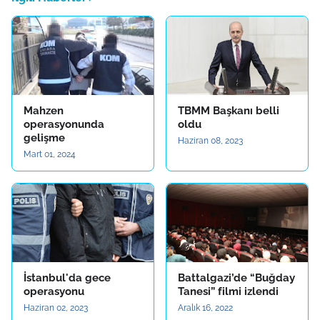
Mahzen
TBMM Başkanı belli
operasyonunda
oldu
gelişme
Haziran 08, 2023
Mart 01, 2024
İstanbul'da gece
Battalgazi’de “Buğday
operasyonu
Tanesi” filmi izlendi
Haziran 02, 2023
Aralık 16, 2022