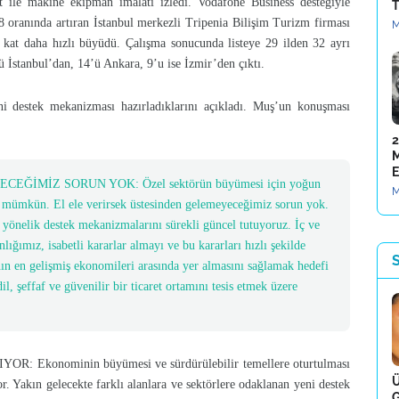
t ile makine ekipman imalatı izledi. Vodafone Business desteğiyle
T
 oranında artıran İstanbul merkezli Tripenia Bilişim Turizm firması
M
13 kat daha hızlı büyüdü. Çalışma sonucunda listeye 29 ilden 32 ayrı
’ü İstanbul’dan, 14’ü Ankara, 9’u ise İzmir’den çıktı.
destek mekanizması hazırladıklarını açıkladı. Muş’un konuşması
2
M
E
İMİZ SORUN YOK: Özel sektörün büyümesi için yoğun
M
 mümkün. El ele verirsek üstesinden gelemeyeceğimiz sorun yok.
a yönelik destek mekanizmalarını sürekli güncel tutuyoruz. İç ve
nlığımız, isabetli kararlar almayı ve bu kararları hızlı şekilde
S
 en gelişmiş ekonomileri arasında yer almasını sağlamak hedefi
l, şeffaf ve güvenilir bir ticaret ortamını tesis etmek üzere
konominin büyümesi ve sürdürülebilir temellere oturtulması
Ü
or. Yakın gelecekte farklı alanlara ve sektörlere odaklanan yeni destek
G