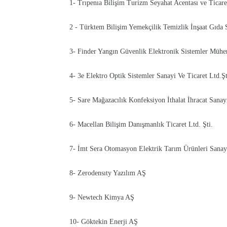
1- Trıpenıa Bilişim Turizm Seyahat Acentası ve Ticar
2 - Türktem Bilişim Yemekçilik Temizlik İnşaat Gıda S
3- Finder Yangın Güvenlik Elektronik Sistemler Mühen
4- 3e Elektro Optik Sistemler Sanayi Ve Ticaret Ltd.Şt
5- Sare Mağazacılık Konfeksiyon İthalat İhracat Sanay
6- Macellan Bilişim Danışmanlık Ticaret Ltd. Şti.
7- İmt Sera Otomasyon Elektrik Tarım Ürünleri Sanayi
8- Zerodensıty Yazılım AŞ
9- Newtech Kimya AŞ
10- Göktekin Enerji AŞ