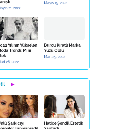
anıştı
Mayıs 15, 2022
ayıs 21, 2022
022 Yılının Yükselen
Burcu Kıratlı Marka
oda Trendi: Mini
Yüzü Oldu
tek
Mart 25, 2022
art 26, 2022
til
▶
nlü Şarkıcıyı
Hatice Şendil Estetik
örenler Tanıyamadı!
Yaptırdı