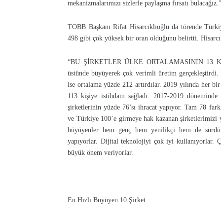
mekanizmalarımızı sizlerle paylaşma fırsatı bulacağız.
TOBB Başkanı Rifat Hisarcıklıoğlu da törende Türki
498 gibi çok yüksek bir oran olduğunu belirtti. Hisarcık
“BU ŞİRKETLER ÜLKE ORTALAMASININ 13
üstünde büyüyerek çok verimli üretim gerçekleştirdi. Y
ise ortalama yüzde 212 artırdılar. 2019 yılında her bir
113 kişiye istihdam sağladı. 2017-2019 döneminde 
şirketlerinin yüzde 76’sı ihracat yapıyor. Tam 78 fark
ve Türkiye 100’e girmeye hak kazanan şirketlerimizi y
büyüyenler hem genç hem yenilikçi hem de sürdürüleb
yapıyorlar. Dijital teknolojiyi çok iyi kullanıyorlar
büyük önem veriyorlar.
En Hızlı Büyüyen 10 Şirket: