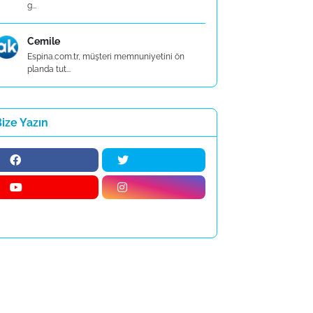
g...
Cemile
Espina.com.tr, müşteri memnuniyetini ön
planda tut...
ize Yazın