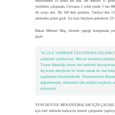
sektöründen 19 firma yer aldı. Bu sektörü 11 şirke
yürütülen çalışmada, Cirosunu 2 yılda yüzde 5 bin 808
ilk sırayı aldı. İlk 100’deki şirketler, Türkiye’den 
sektörden şirket girdi. En hızlı büyüyen şirketlerin 33
Bakan Mehmet Muş, törende yaptığı konuşmada yeni 
şöyle:
“EL ELE VERİRSEK ÜSTESİNDEN GELEMEYECEĞ
çalışmalar yürütüyoruz. Mevcut sorunların çözümü
Ticaret Bakanlığı olarak özel sektörün ihtiyaçların
dış ticaret süreçlerini bir bütün olarak ele alan baka
uygulamayı öncelemektedir. Ekonomimizin dünyanın
doğrultusunda, elimizdeki tüm politika araçlarını adi
çalışıyoruz.
YENİ DESTEK MEKANİZMALARI İÇİN ÇALIŞILIYOR: E
için özel sektörün katkısıyla önemli çalışmalar yapılıy