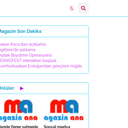
Magazin Son Dakika
akan Koca'dan açıklama
ngiltere'de patlama
udak Büyütme Operasyonu
EKNOFEST etkinlikleri başladı
umhurbaşkanı Erdoğan’dan gençlere müjde
Ünlüler
▶
ande Yener sahnede
Sosyal medya