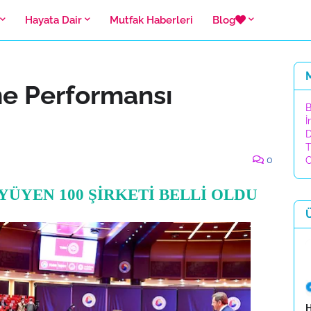
Hayata Dair
Mutfak Haberleri
Blog
me Performansı
B
İ
D
T
0
C
YÜYEN 100 ŞİRKETİ BELLİ OLDU
H