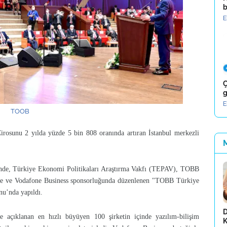
b
E
Ç
g
E
TOOB
Cirosunu 2 yılda yüzde 5 bin 808 oranında artıran İstanbul merkezli
ünde, Türkiye Ekonomi Politikaları Araştırma Vakfı (TEPAV), TOBB
nde ve Vodafone Business sponsorluğunda düzenlenen "TOBB Türkiye
nu’nda yapıldı.
D
 açıklanan en hızlı büyüyen 100 şirketin içinde yazılım-bilişim
K