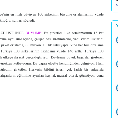
”
M
ye’nin en hızlı büyüyen 100 şirketinin büyüme ortalamasının yüzde
lıoğlu, şunları söyledi:
 KAT ÜSTÜNDE
BÜYÜME
: Bu şirketler ülke ortalamasının 13 kat
ine aynı süre içinde, çalışan başı üretimlerini, yani verimliliklerini
 şirket ortalama, 65 milyon TL’lik satış yaptı. Yine her biri ortalama
Türkiye 100 şirketlerinin istihdamı yüzde 148 arttı. Türkiye 100
lı ülkeye ihracat gerçekleştiriyor. Böylesine büyük başarılar gösteren
ürekten kutluyorum. Bu başarı elbette kendiliğinden gelmiyor. Hızlı
ilir şirketler. Herkesin bildiği işleri, çok farklı bir anlayışla
. Çalışanların eğitimine ayırılan kaynak masraf olarak görmüyor, buna