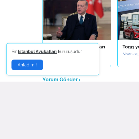
Erdoğan`dan kira artışları
Togg yo
Bir
İstanbul Avukatları
kuruluşudur.
tepki
Nisan 04,
Nisan 19, 2023
Anladım !
Yorum Gönder
Daha yeni