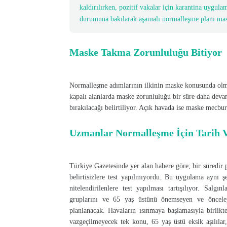
kaldırılırken, pozitif vakalar için karantina uygula
durumuna bakılarak aşamalı normalleşme planı ma
Maske Takma Zorunluluğu Bitiyor
Normalleşme adımlarının ilkinin maske konusunda olması
kapalı alanlarda maske zorunluluğu bir süre daha devam
bırakılacağı belirtiliyor. Açık havada ise maske mecbur
Uzmanlar Normalleşme İçin Tarih 
Türkiye Gazetesinde yer alan habere göre; bir süredir 
belirtisizlere test yapılmıyordu. Bu uygulama aynı 
nitelendirilenlere test yapılması tartışılıyor. Salgı
gruplarını ve 65 yaş üstünü önemseyen ve önceley
planlanacak. Havaların ısınmaya başlamasıyla birlik
vazgeçilmeyecek tek konu, 65 yaş üstü eksik aşılılar,