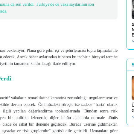
masına da son verildi. Türkiye'de de vaka sayılarının son
sada.
2
M
E
M
 bekleniyor. Plana göre şehir içi ve şehirlerarası toplu taşımalar ile
 edecek. Ancak bahar aylarından itibaren bu tedbirin bireysel tercihe
iyetinin tamamen kaldırılacağı ifade ediliyor.
S
Verdi
pozitif vakaların temaslılarına karantina zorunluluğu uygulanmıyor ve
şekilde devam edecek. Önümüzdeki süreçte ise sadece ‘hasta’ olarak
Ü
G
nla ilgili yapılan değerlendirme toplantılarında “Bundan sonra risk
M
en bir politika izlenerek, diğer bütün alanlarda normale dönüş
te bizde de rahat bir döneme geçilecek. Burada üzerine gidilmekten
 aşısızlar ve risk gruplarıdır” görüşü dile getirildi. Uzmanlara göre