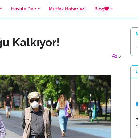
Hayata Dair
Mutfak Haberleri
Blog
u Kalkıyor!
Y
0
H
b
E