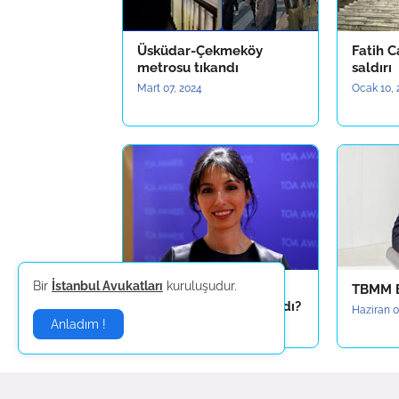
Üsküdar-Çekmeköy
Fatih C
metrosu tıkandı
saldırı
Mart 07, 2024
Ocak 10, 
Bir
İstanbul Avukatları
kuruluşudur.
Merkez Bankası
TBMM B
Başkanlığına Kim Atandı?
Haziran 0
Anladım !
Haziran 09, 2023
Yorum Gönder