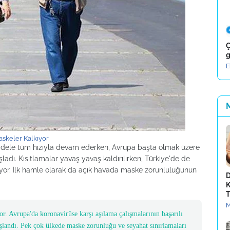
Ç
g
E
skeler Kalkıyor
cadele tüm hızıyla devam ederken, Avrupa başta olmak üzere
adı. Kısıtlamalar yavaş yavaş kaldırılırken, Türkiye'de de
yor. İlk hamle olarak da açık havada maske zorunluluğunun
D
K
T
M
r. Avrupa'da koronavirüse karşı aşılama çalışmalarının başarılı
şlandı. Pek çok ülkede maske zorunluğu ve seyahat sınırlamaları