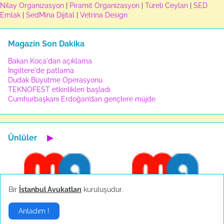
Nilay Organizasyon
|
Piramit Organizasyon
|
Türeli Ceylan
|
SED
Emlak
|
SedMina Dijital
|
Vetrina Design
Magazin Son Dakika
Bakan Koca'dan açıklama
İngiltere'de patlama
Dudak Büyütme Operasyonu
TEKNOFEST etkinlikleri başladı
Cumhurbaşkanı Erdoğan’dan gençlere müjde
Ünlüler
▶
Bir
İstanbul Avukatları
kuruluşudur.
Anladım !
Hande Yener sahnede
Sosyal medya çalkalandı!
bayıldı